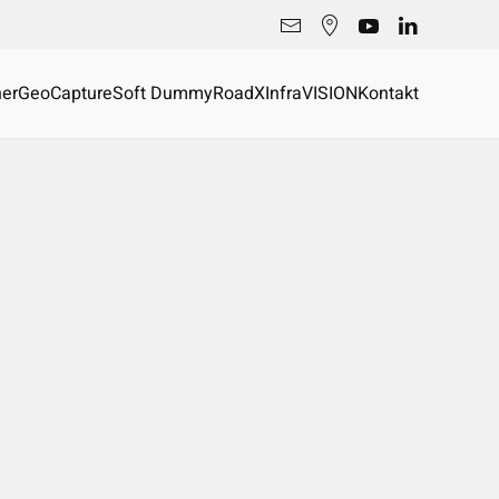
er
GeoCapture
Soft Dummy
RoadX
InfraVISION
Kontakt