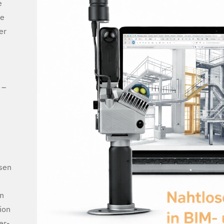
e
e
der
 –
sen
n
ion
er-