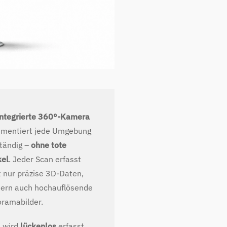
ntegrierte 360°-Kamera
mentiert jede Umgebung
ständig –
ohne tote
el
. Jeder Scan erfasst
t nur präzise 3D-Daten,
ern auch hochauflösende
ramabilder.
s wird
lückenlos
erfasst