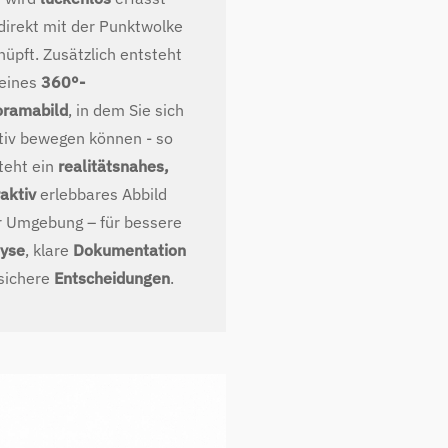
direkt mit der Punktwolke
nüpft. Zusätzlich entsteht
reines
360°-
ramabild
, in dem Sie sich
itiv bewegen können - so
teht ein
realitätsnahes,
raktiv
erlebbares Abbild
r Umgebung – für bessere
yse
, klare
Dokumentation
sichere
Entscheidungen
.