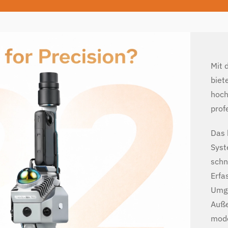
Mit
biet
hoch
prof
Das 
Syst
schn
Erfa
Umge
Auße
mode