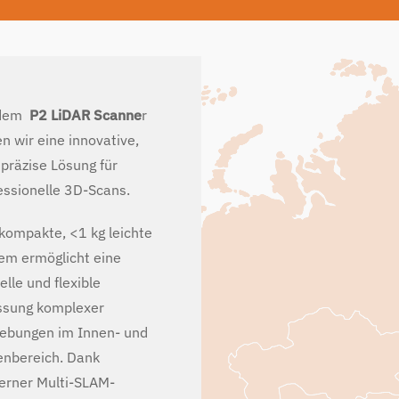
 dem
P2 LiDAR Scanne
r
en wir eine innovative,
präzise Lösung für
essionelle 3D-Scans.
kompakte, <1 kg leichte
em ermöglicht eine
elle und flexible
ssung komplexer
bungen im Innen- und
nbereich. Dank
rner Multi-SLAM-