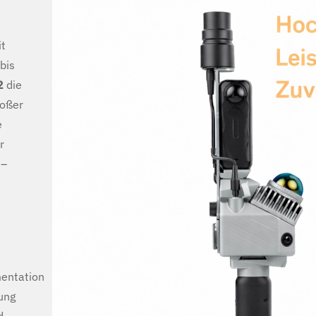
it
bis
2
die
roßer
e
r
 –
mentation
ung