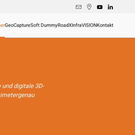
er
GeoCapture
Soft Dummy
RoadX
InfraVISION
Kontakt
 und digitale 3D-
ntimetergenau