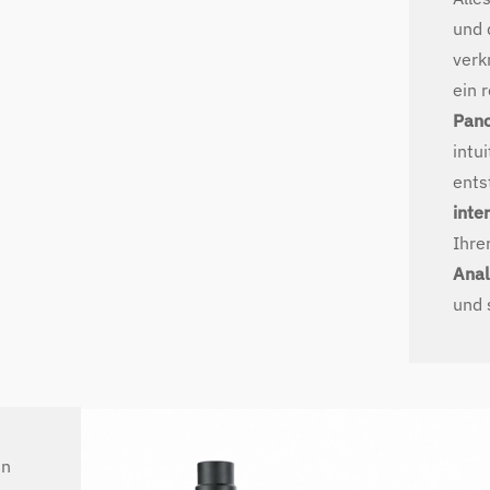
und 
verk
ein 
Pano
intu
ents
inte
Ihre
Anal
und 
en