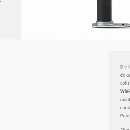
d
Die
i
doku
voll
Wink
nich
sond
Pano
Alle