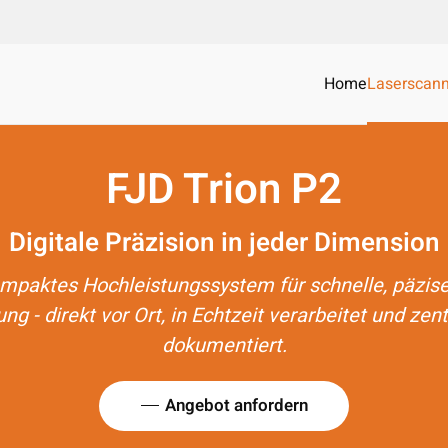
Home
Laserscann
FJD Trion P2
Digitale Präzision in jeder Dimension
ompaktes Hochleistungssystem für schnelle, päzise
ng - direkt vor Ort, in Echtzeit verarbeitet und ze
dokumentiert.
Angebot anfordern