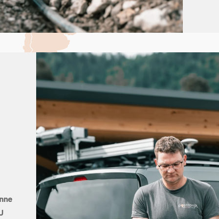
nne
U