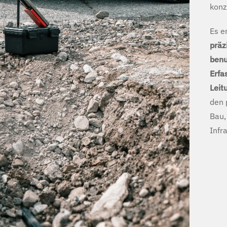
konz
Es e
präz
benu
Erfa
Leit
den 
Bau,
Infr