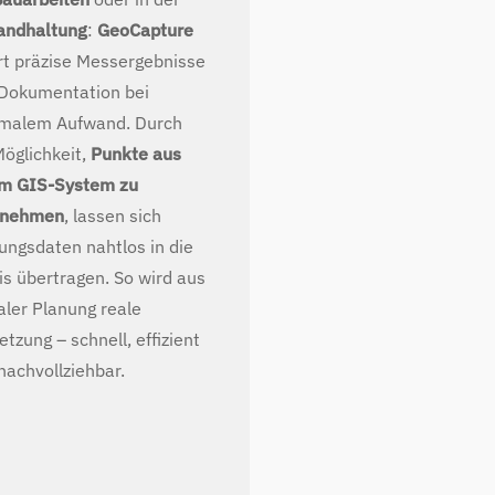
andhaltung
:
GeoCapture
ert präzise Messergebnisse
Dokumentation bei
malem Aufwand. Durch
Möglichkeit,
Punkte aus
m GIS-System zu
rnehmen
, lassen sich
ungsdaten nahtlos in die
is übertragen. So wird aus
taler Planung reale
tzung – schnell, effizient
nachvollziehbar.