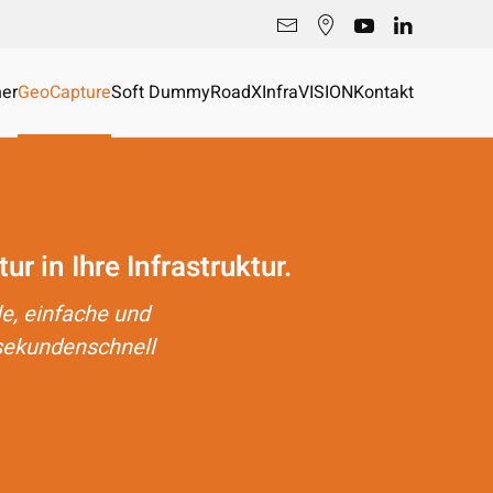
er
GeoCapture
Soft Dummy
RoadX
InfraVISION
Kontakt
 in Ihre Infrastruktur.
e, einfache und
 sekundenschnell