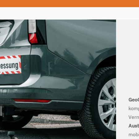
Geo
komp
Ver
Aust
mobi