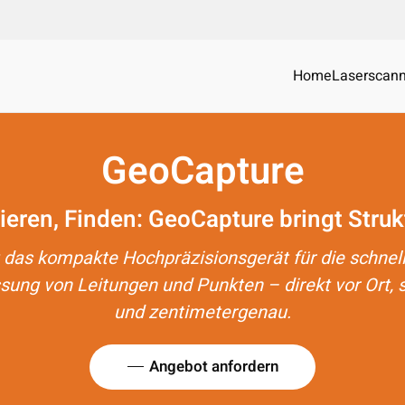
Home
Laserscann
GeoCapture
en, Finden: GeoCapture bringt Struktur
 das kompakte Hochpräzisionsgerät für die schnell
sung von Leitungen und Punkten – direkt vor Ort,
und zentimetergenau.
Angebot anfordern