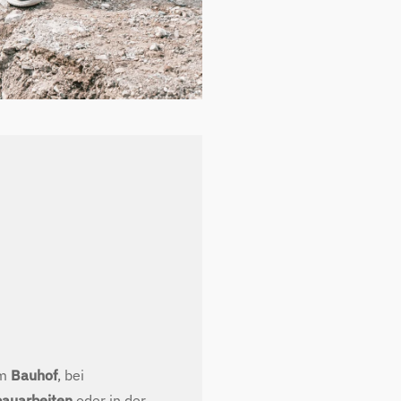
im
Bauhof
, bei
bauarbeiten
oder in der